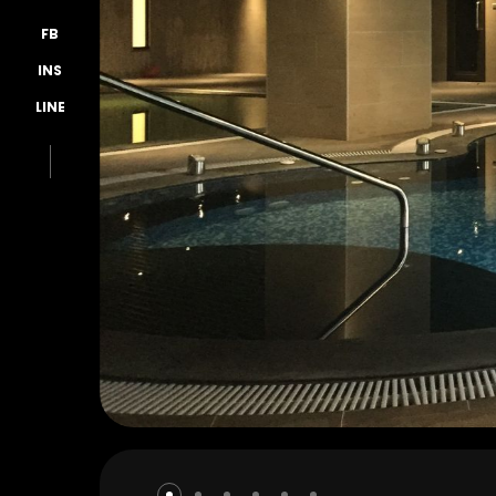
FB
INS
LINE