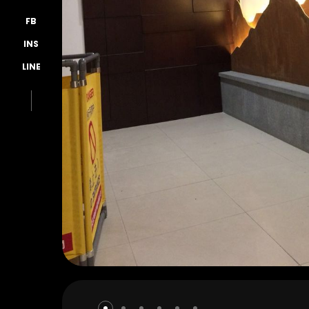
FB
INS
LINE